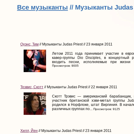
Все музыканты
// Музыканты Judas 
Оуэнс, Тим
// Музыканты Judas Priest // 23 января 2011
Летом 2011 года принимает участие в евро
кавер-группы Dio Disciples, в концертный 
входить песни, исполняемые при жизни Р
Просмотров: 9005
Трэвис, Скотт
// Музыканты Judas Priest // 22 января 2011
Скотт Трэвис — американский барабанщик, 
участник британской хэви-метал группы Juda
родился в Норфлоке, штат Виргиния. В начале
различных группах по...
Просмотров: 9125
Хилл, Йен
// Музыканты Judas Priest // 23 января 2011