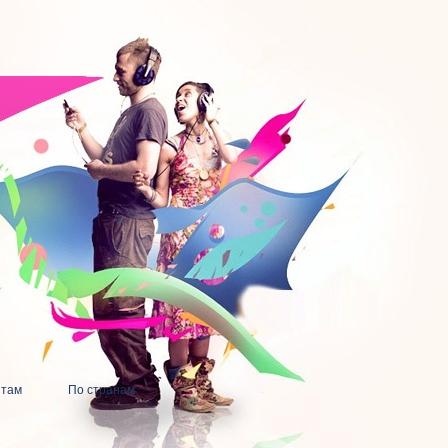
нтам
По странам