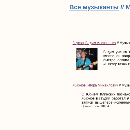
Все музыканты
// 
Глухов, Вадим Алексеевич
// Музык
Вадим учился 
классе, он поп
быстро освоил
«Сектор газа» В
Жирнов, Игорь Михайлович
// Муз
С Юрием Клинских познаком
Жирнов в студии работал 9
записи вышеперечисленных 
Просмотров: 10434