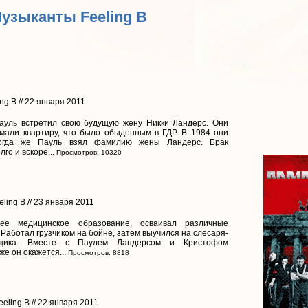
Музыканты Feeling B
ng B // 22 января 2011
ауль встретил свою будущую жену Никки Ландерс. Они
мали квартиру, что было обыденным в ГДР. В 1984 они
тогда же Пауль взял фамилию жены Ландерс. Брак
го и вскоре...
Просмотров: 10320
ling B // 23 января 2011
ее медицинское образование, осваивал различные
 Работал грузчиком на бойне, затем выучился на слесаря-
ьщика. Вместе с Паулем Ландерсом и Кристофом
е он окажется...
Просмотров: 8818
eling B // 22 января 2011