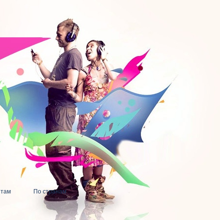
нтам
По странам