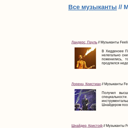
Все музыканты
// 
Ландерс, Пауль
// Музыканты Feeli
В Хиддензее П
нелегально сни
поженились, 
продлился недол
Лоренц, Кристиан
// Музыканты Fee
Получил высш
специальности.
инструментал
Шнайдером позж
Шнайдер, Кристоф
// Музыканты Fe