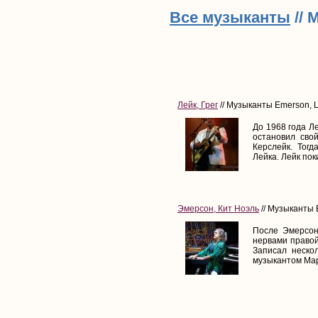
Все музыканты
// 
Лейк, Грег
// Музыканты Emerson, L
До 1968 года Ле
остановил сво
Керслейк. Тог
Лейка. Лейк поки
Эмерсон, Кит Ноэль
// Музыканты 
После Эмерсон
нервами правой
Записал неско
музыкантом Мар