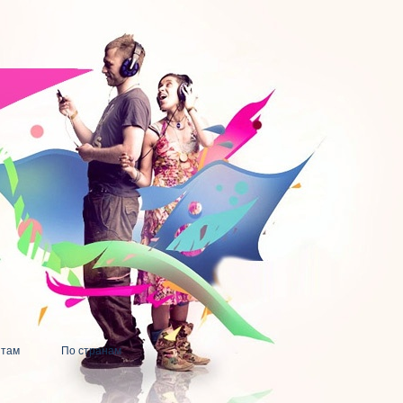
нтам
По странам