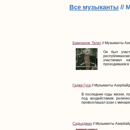
Все музыканты
// 
Бакиханов, Талат
// Музыканты Азе
Он был участ
республиканск
участвовал 
проходившем в 
Гаджи Гуси
// Музыканты Азербайд
В последние годы жизни, по
под воздействием религи
провозглашал азан с минарет
Садыхджан
// Музыканты Азербайд