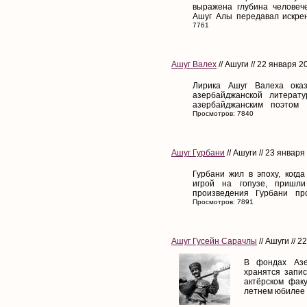
выражена глубина человече
Ашуг Алы передавал искрен
7761
Ашуг Валех
// Ашуги // 22 января 2
Лирика Ашуг Валеха ока
азербайджанской литерат
азербайджанским поэтом 
Просмотров: 7840
Ашуг Гурбани
// Ашуги // 23 января
Гурбани жил в эпоху, когд
игрой на гопузе, пришл
произведения Гурбани пр
Просмотров: 7891
Ашуг Гусейн Сарачлы
// Ашуги // 
В фондах Азе
хранятся запи
актёрском факу
летнем юбилее о