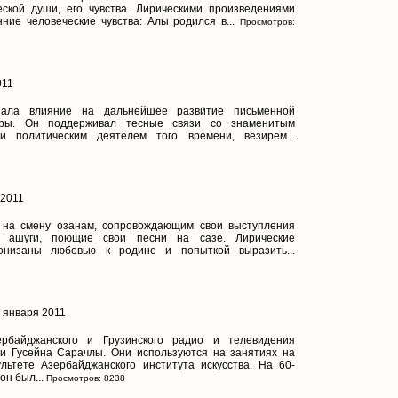
ской души, его чувства. Лирическими произведениями
ние человеческие чувства: Алы родился в...
Просмотров:
011
зала влияние на дальнейшее развитие письменной
уры. Он поддерживал тесные связи со знаменитым
и политическим деятелем того времени, везирем...
 2011
а на смену озанам, сопровождающим свои выступления
и ашуги, поющие свои песни на сазе. Лирические
онизаны любовью к родине и попыткой выразить...
22 января 2011
рбайджанского и Грузинского радио и телевидения
си Гусейна Сарачлы. Они используются на занятиях на
льтете Азербайджанского института искусства. На 60-
н был...
Просмотров: 8238