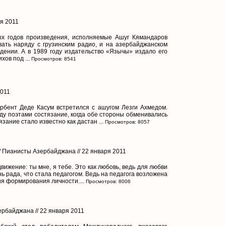
ря 2011
ых годов произведения, исполняемые Ашуг Кямандаров
ать наряду с грузинским радио, и на азербайджанском
дении. А в 1989 году издательство «Язычы» издало его
хов под ...
Просмотров: 8541
2011
рбент Деде Касум встретился с ашугом Лезги Ахмедом.
у поэтами состязание, когда обе стороны обменивались
зание стало известно как дастан ...
Просмотров: 8057
/ Пианисты Азербайджана // 22 января 2011
движение: ты мне, я тебе. Это как любовь, ведь для любви
нь рада, что стала педагогом. Ведь на педагога возложена
я формирования личности....
Просмотров: 8006
ербайджана // 22 января 2011