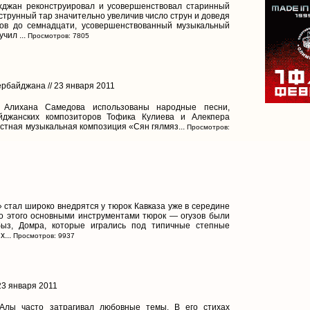
хджан реконструировал и усовершенствовал старинный
 струнный тар значительно увеличив число струн и доведя
дов до семнадцати, усовершенствованный музыкальный
чил ...
Просмотров: 7805
рбайджана // 23 января 2011
 Алихана Самедова использованы народные песни,
йджанских композиторов Тофика Кулиева и Алекпера
вестная музыкальная композиция «Сян гялмяз...
Просмотров:
 стал широко внедрятся у тюрок Кавказа уже в середине
до этого основными инструментами тюрок — огузов были
быз, Домра, которые игрались под типичные степные
...
Просмотров: 9937
 23 января 2011
Алы часто затрагивал любовные темы. В его стихах