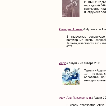
В 1870-х Сады
персидский 5-6
количество ла
инструмент полу
Самедов, Алихан
// Музыканты Азе
В творческом репертуаре
популярные песни азерба
Тагиева, в частности его из
8677
Ашуг
// Ашуги // 23 января 2011
Термин «Ашуги»
19 — го века, 
балалайка, Ко
мелодии кочевых
Ашуг Алы Гызылвенкли
// Ашуги //
В своём творчестве Ашуг 