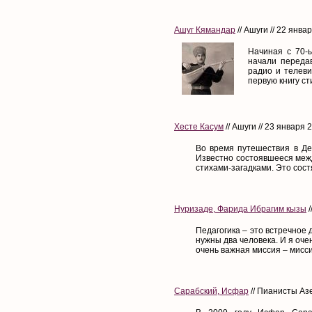
Ашуг Кямандар
// Ашуги // 22 янва
Начиная с 70-
начали передав
радио и телеви
первую книгу сти
Хесте Касум
// Ашуги // 23 января 
Во время путешествия в Де
Известно состоявшееся межд
стихами-загадками. Это состя
Нуризаде, Фарида Ибрагим кызы
/
Педагогика – это встречное 
нужны два человека. И я оче
очень важная миссия – мисси
Сарабский, Исфар
// Пианисты Аз