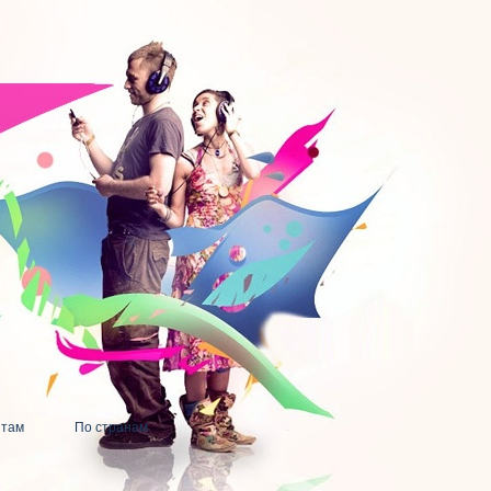
нтам
По странам