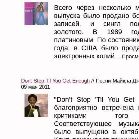
Всего через несколько 
выпуска было продано б
записей, и сингл пол
золотого. В 1989 г
платиновым. По состояни
года, в США было прод
электронных копий...
Просмо
Dont Stop Til You Get Enough
// Песни Майкла Дж
09 мая 2011
"Don’t Stop ’Til You Ge
благоприятно встречена
критиками того
Соответствующее музык
было выпущено в октяб