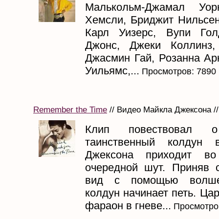
Малькольм-Джамал Уор
Хемсли, Бриджит Нильсен
Карл Уизерс, Вупи Гол
Джонс, Джеки Коллинз,
Джасмин Гай, Розанна Ар
Уильямс,...
Просмотров: 7890
Remember the Time
// Видео Майкла Джексона //
Клип повествовал 
таинственный колдун 
Джексона приходит во
очередной шут. Приняв 
вид с помощью волшеб
колдун начинает петь. Цар
фараон в гневе...
Просмотро