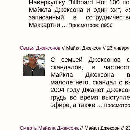
Наверхушку Billboard Hot 100 п
Майкла Джексона и один хит, «
записанный в сотрудничес
Маккартни....
Просмотров: 8956
Семья Джексонов
// Майкл Джексон // 23 января
С семьей Джексонов с
скандалов, в частнос
Майкла Джексона в
малолетнего, скандал с 
2004 году Джанет Джексо
грудь во время выступл
эфире, а также ...
Просмотро
Смерть Майкла Джексона
// Майкл Джексон // 2