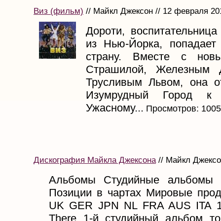
Виз (фильм)
// Майкл Джексон // 12 февраля 20
Дороти, воспитательница
из Нью-Йорка, попадае
страну. Вместе с нов
Страшилой, Железным 
Трусливым Львом, она о
Изумрудный Город к
Ужасному...
Просмотров: 100
Дискография Майкла Джексона
// Майкл Джексон
Альбомы Студийные альбомы 
Позиции в чартах Мировые про
UK GER JPN NL FRA AUS ITA 1
There 1-й студийный альбом т