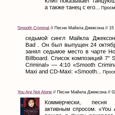
Клип показывает танцующ
а также танец с его...
Просмо
Smooth Criminal
// Песни Майкла Джексона // 15
седьмой сингл Майкла Джексо
Bad . Он был выпущен 24 октябр
занял седьмое место в чарте Ho
Billboard. Список композиций 7" 
Criminal» — 4:10 «Smooth Crimin
Maxi and CD-Maxi: «Smooth...
Просм
You Are Not Alone
// Песни Майкла Джексона // 0
Коммерчески, песня п
активным спросом. «You 