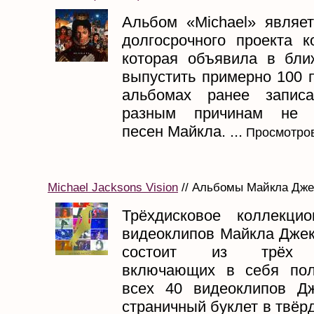
Альбом «Michael» являе
долгосрочного проекта к
которая объявила в бл
выпустить примерно 100 
альбомах ранее запис
разным причинам не и
песен Майкла. ...
Просмотров
Michael Jacksons Vision
// Альбомы Майкла Джек
Трёхдисковое коллекци
видеоклипов Майкла Джек
состоит из трёх D
включающих в себя пол
всех 40 видеоклипов Д
страничный буклет в твёр