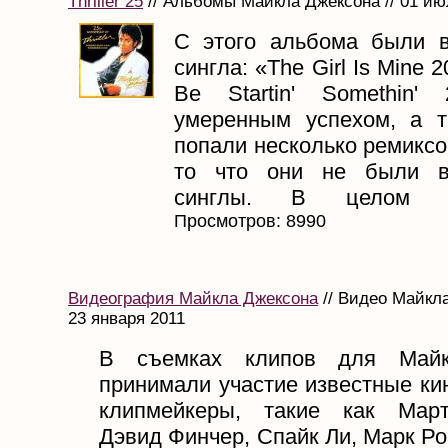
Thriller 25
// Альбомы Майкла Джексона // 01 ию
С этого альбома были 
сингла: «The Girl Is Mine
Be Startin' Somethin
умеренным успехом, а 
попали несколько ремиксо
то что они не были в
синглы. В целом пер
Просмотров: 8990
Видеография Майкла Джексона
// Видео Майкла
23 января 2011
В съемках клипов для Майк
принимали участие известные ки
клипмейкеры, такие как Март
Дэвид Финчер, Спайк Ли, Марк Ро