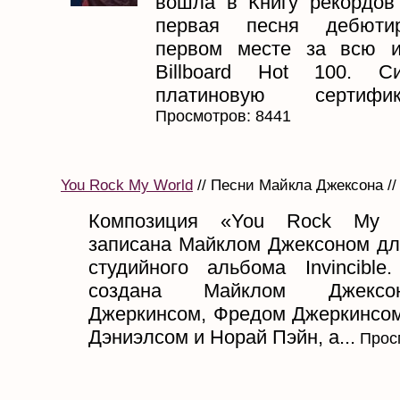
вошла в Книгу рекордов 
первая песня дебюти
первом месте за всю и
Billboard Hot 100. С
платиновую сертифи
Просмотров: 8441
You Rock My World
// Песни Майкла Джексона //
Композиция «You Rock My 
записана Майклом Джексоном для
студийного альбома Invincibl
создана Майклом Джексо
Джеркинсом, Фредом Джеркинсом 
Дэниэлсом и Норай Пэйн, а...
Просм