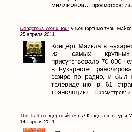
миллионов...
Просмотров: 79
Dangerous World Tour
// Концертные туры Майкл
25 апреля 2011
Концерт Майкла в Бухаре
из самых крупн
присутствовало 70 000 че
в Бухаресте транслиров
эфире по радио, и был 
телевидению в 61 стра
трансляцию...
Просмотров: 7
This Is It (концертный тур)
// Концертные туры М
14 апреля 2011