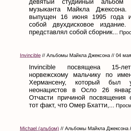
девятый студийный альбом а
музыканта Майкла Джексона
выпущен 16 июня 1995 года и
собой двухдисковое издание.
представлял собой сборник...
Прос
Invincible
// Альбомы Майкла Джексона // 04 мая
Invincible посвящена 15-л
норвежскому мальчику по име
Хермансену, который был у
неонацистов в Осло 26 январ
Отчасти причиной посвящения 
тот факт, что Омер Бхатти,...
Просм
Michael (альбом)
// Альбомы Майкла Джексона /