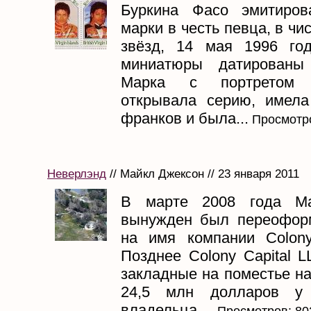
Буркина Фасо эмитиров
марки в честь певца, в чи
звёзд, 14 мая 1996 го
миниатюры датированы
Марка с портрето
открывала серию, имел
франков и была...
Просмотро
Неверлэнд
// Майкл Джексон // 23 января 2011
В марте 2008 года Ма
вынужден был переофор
на имя компании Colony
Позднее Colony Capital 
закладные на поместье н
24,5 млн долларов у 
владельца....
Просмотров: 80