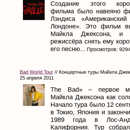
Создание этого корот
фильма было навеяно ф
Лэндиса «Американский
Лондоне». Это фильм в
Майкла Джексона, и 
режиссёра снять ему кор
его песню...
Просмотров: 929
Bad World Tour
// Концертные туры Майкла Джекс
25 апреля 2011
The Bad» – первое ми
Майкла Джексона как сол
Начало тура было 12 сент
в Токио, Япония и законч
1989 года в Лос-Анд
Калифорния. Тур собра