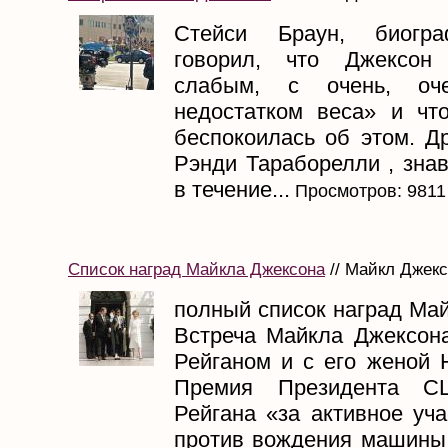
Стейси Браун, биогра
говорил, что Джексон
слабым, с очень, оч
недостатком веса» и чт
беспокоилась об этом. Д
Рэнди Тараборелли , зна
в течение...
Просмотров: 9811
Список наград Майкла Джексона
// Майкл Джексо
полный список наград Ма
Встреча Майкла Джексон
Рейганом и с его женой 
Премия Президента С
Рейгана «за активное уч
против вождения машины 