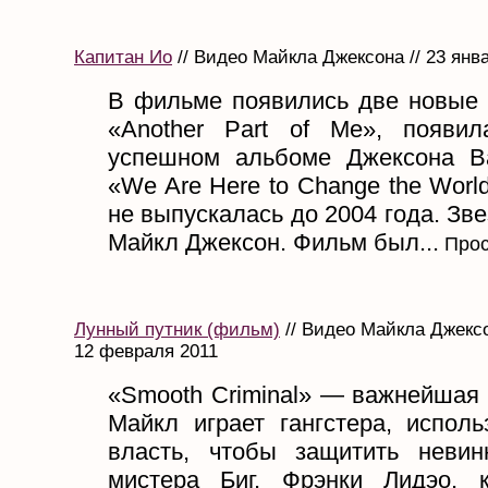
Капитан Ио
// Видео Майкла Джексона // 23 янв
В фильме появились две новые 
«Another Part of Me», появи
успешном альбоме Джексона B
«We Are Here to Change the Wor
не выпускалась до 2004 года. З
Майкл Джексон. Фильм был...
Прос
Лунный путник (фильм)
// Видео Майкла Джексо
12 февраля 2011
«Smooth Criminal» — важнейшая 
Майкл играет гангстера, испол
власть, чтобы защитить неви
мистера Биг, Фрэнки Лидэо, 