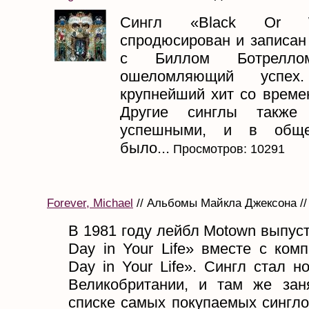
Сингл «Black Or 
спродюсирован и записан
с Биллом Ботрелл
ошеломляющий успе
крупнейший хит со времен 
Другие синглы также
успешными, и в обще
было...
Просмотров: 10291
Forever, Michael
// Альбомы Майкла Джексона //
В 1981 году лейбл Motown выпус
Day in Your Life» вместе с ком
Day in Your Life». Сингл стал 
Великобритании, и там же за
списке самых покупаемых синглов