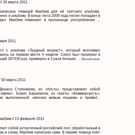
// 30 марта 2011
записана певицей МакSим для её третьего альбома.
ено и альбому. В конце лета 2009 года песня попадает в
дал. МакSим обвиняют в пропаганде употребления ...
варя 2011
л с альбома «Трудный возраст», который возглавил
ваясь на первом месте 4 недели. Сингл был проигран в
ий 287530 раз, примерно в 3 раза больше, ...
Просмотров:
/ 30 марта 2011
ениса Ступникова, из «Km.ru», представляют собой
тафию». Борис Барабанов, из газеты «Коммерсантъ»,
ии выполненной «вполне живым языком» и привёл...
МакSим // 13 февраля 2011
яет собой аутентичный российский поп, обработанный в
 как и слова, МакSим написала сама. В лирике певица поёт