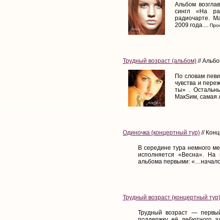
Альбом возглав
сингл «На ра
радиочарте. М
2009 года....
Прос
Трудный возраст (альбом)
// Альб
По словам певи
чувства и пере
ты» . Остальн
МакSим, самая л
Одиночка (концертный тур)
// Кон
В середине тура немного ме
исполняется «Весна». На 
альбома первыми: «…началось
Трудный возраст (концертный тур
Трудный возраст — первый
поддержку её дебютного а