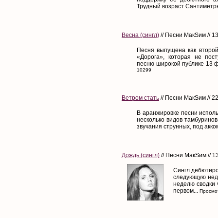
Трудный возраст Сантиметры
Весна (сингл)
// Песни МакSим // 
Песня выпущена как второй
«Дорога», которая не пос
песню широкой публике 13 фе
10299
Ветром стать
// Песни МакSим // 2
В аранжировке песни исполь
несколько видов тамбуринов
звучания струнных, под акко
Дождь (сингл)
// Песни МакSим // 
Сингл дебютиро
следующую неде
неделю сводки 
первом...
Просмот