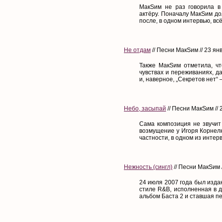
МакSим не раз говорила в 
актёру. Поначалу МакSим до
после, в одном интервью, всё
Не отдам
// Песни МакSим // 23 ян
Также МакSим отметила, чт
чувствах и переживаниях, д
и, наверное, „Секретов нет“ 
Небо, засыпай
// Песни МакSим // 
Сама композиция не звучит
возмущение у Игоря Корнелю
частности, в одном из интервь
Нежность (сингл)
// Песни МакSим 
24 июля 2007 года был изда
стиле R&B, исполненная в д
альбом Баста 2 и ставшая пе