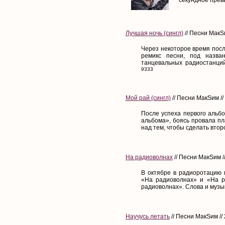
Лучшая ночь (сингл)
// Песни МакS
Через некоторое время посл
ремикс песни, под назва
танцевальных радиостанций
9333
Мой рай (сингл)
// Песни МакSим /
После успеха первого альб
альбома», боясь провала пл
над тем, чтобы сделать втор
На радиоволнах
// Песни МакSим /
В октябре в радиоротацию
«На радиоволнах» и «На ра
радиоволнах». Слова и музы
Научусь летать
// Песни МакSим //