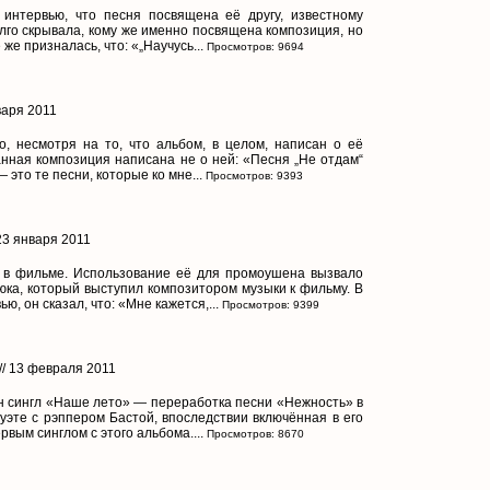
интервью, что песня посвящена её другу, известному
лго скрывала, кому же именно посвящена композиция, но
 же призналась, что: «„Научусь...
Просмотров: 9694
варя 2011
о, несмотря на то, что альбом, в целом, написан о её
анная композиция написана не о ней: «Песня „Не отдам“
— это те песни, которые ко мне...
Просмотров: 9393
23 января 2011
 в фильме. Использование её для промоушена вызвало
ка, который выступил композитором музыки к фильму. В
ю, он сказал, что: «Мне кажется,...
Просмотров: 9399
// 13 февраля 2011
н сингл «Наше лето» — переработка песни «Нежность» в
уэте с рэппером Бастой, впоследствии включённая в его
рвым синглом с этого альбома....
Просмотров: 8670