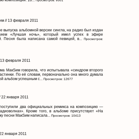
Просмотров: 9301
им // 13 февраля 2011
е выпуска альбомной версии сингла, на радио был издан
нием «Лучшая ночь», который имел успех в эфире
. Песня была написана самой певицей, в...
Просмотров:
/ 13 февраля 2011
ома МакSим говорила, что испытывала «синдром второго
астинки. По её словам, первоначально она много думала
ой альбом успешным с...
Просмотров: 12677
/ 22 января 2011
 поступили два официальных ремикса на композицию —
диоволнах». Кроме того, в альбоме присутствует «На
ку песни МакSим написала...
Просмотров: 10413
 22 января 2011