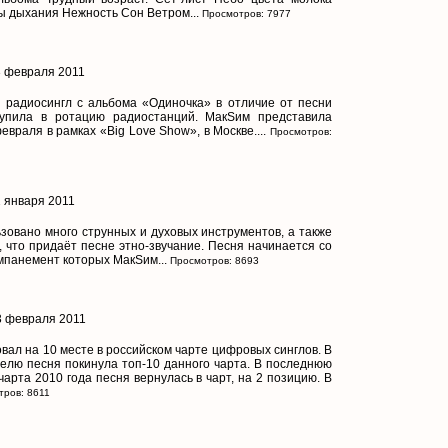
 дыхания Нежность Сон Ветром...
Просмотров: 7977
13 февраля 2011
 радиосингл с альбома «Одиночка» в отличие от песни
тупила в ротацию радиостанций. МакSим представила
враля в рамках «Big Love Show», в Москве....
Просмотров:
2 января 2011
зовано много струнных и духовых инструментов, а также
, что придаёт песне этно-звучание. Песня начинается со
мпанемент которых МакSим...
Просмотров: 8693
13 февраля 2011
вал на 10 месте в российском чарте цифровых синглов. В
лю песня покинула топ-10 данного чарта. В последнюю
чарта 2010 года песня вернулась в чарт, на 2 позицию. В
ров: 8611