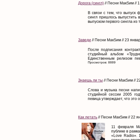
Дорога (сингл)
// Песни МакSим // 
В связи с тем, что выпуск 
сингл пришлось выпустить в
выпуском первого сингла из 
Заведи
// Песни МакSим // 23 янва
После подписания контрак
студийный альбом «Трудн
Единственным релизом пев
Просмотров: 8889
Знаешь ли ты
// Песни МакSим // 2
Слова и музыка песни напи
студийной сессии 2005 год
певица утверждает, что это о
Как летать
// Песни МакSим // 22 я
11 февраля М
публике в рамк
«Love Radio».
секундное превь