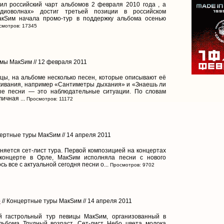
ил российский чарт альбомов 2 февраля 2010 года , а
диоволнах» достиг третьей позиции в российском
акSим начала промо-тур в поддержку альбома осенью
мотров: 17345
омы МакSим // 12 февраля 2011
цы, на альбоме несколько песен, которые описывают её
живания, например «Сантиметры дыхания» и «Знаешь ли
ые песни — это наблюдательные ситуации. По словам
ичная ...
Просмотров: 11172
цертные туры МакSим // 14 апреля 2011
няется сет-лист тура. Первой композицией на концертах
концерте в Орле, МакSим исполняла песни с нового
 все с актуальной сегодня песни о...
Просмотров: 9702
)
// Концертные туры МакSим // 14 апреля 2011
 гастрольный тур певицы МакSим, организованный в
льбома Трудный возраст. Сет-лист Небо цвета молока