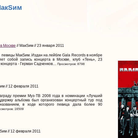
МакSим
 в Москве
// МакSим // 23 января 2011
певицы МакSим. Издан на лейбле Gala Records в ноябре
яет собой запись концерта в Москве, клуб «Тень», 23
концерта - Герман Садченков....
Просмотров: 8798
им // 12 февраля 2011
награду премии Муз-ТВ 2008 года в номинации «Лучший
ддержку альбома был организован концертный тур под
названием, в ходе которого певица дала более 90
смотров: 16509
Sим // 12 февраля 2011