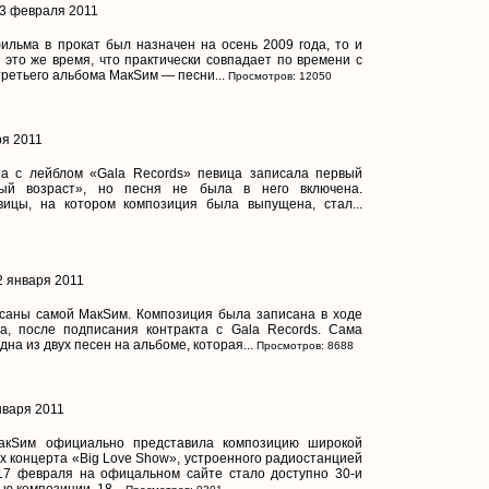
13 февраля 2011
фильма в прокат был назначен на осень 2009 года, то и
 это же время, что практически совпадает по времени с
третьего альбома МакSим — песни...
Просмотров: 12050
ря 2011
та с лейблом «Gala Records» певица записала первый
ый возраст», но песня не была в него включена.
ицы, на котором композиция была выпущена, стал...
2 января 2011
саны самой МакSим. Композиция была записана в ходе
а, после подписания контракта с Gala Records. Сама
дна из двух песен на альбоме, которая...
Просмотров: 8688
нваря 2011
акSим официально представила композицию широкой
ах концерта «Big Love Show», устроенного радиостанцией
 17 февраля на офицальном сайте стало доступно 30-и
ю композиции. 18...