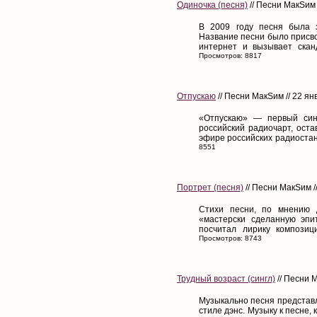
Одиночка (песня)
// Песни МакSим 
В 2009 году песня была 
Название песни было присво
интернет и вызывает скан
Просмотров: 8817
Отпускаю
// Песни МакSим // 22 ян
«Отпускаю» — первый синг
российский радиочарт, оста
эфире российских радиостанц
8551
Портрет (песня)
// Песни МакSим /
Стихи песни, по мнению Д
«мастерски сделанную эпи
посчитал лирику композиц
Просмотров: 8743
Трудный возраст (сингл)
// Песни 
Музыкально песня представл
стиле дэнс. Музыку к песне,