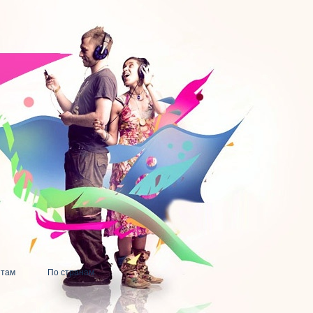
нтам
По странам