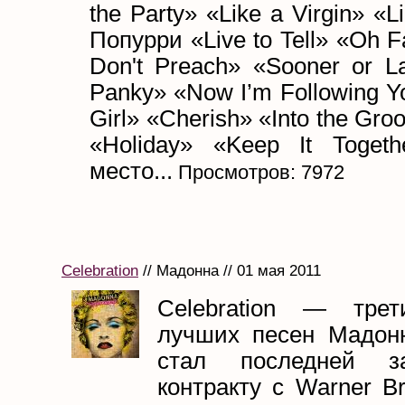
the Party» «Like a Virgin» «L
Попурри «Live to Tell» «Oh 
Don't Preach» «Sooner or L
Panky» «Now I’m Following Y
Girl» «Cherish» «Into the Gr
«Holiday» «Keep It Toget
место...
Просмотров: 7972
Celebration
// Мадонна // 01 мая 2011
Celebration — трет
лучших песен Мадон
стал последней з
контракту с Warner Br