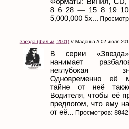
Форматы: Винил, CD, 
8 6 28 — 15 8 19 10 
5,000,000 5х...
Просмотро
Звезда (фильм, 2001)
// Мадонна // 02 июля 201
В серии «Звезда»
нанимает разбал
неглубокая знам
Одновременно её 
тайне от неё такж
Водителя, чтобы её п
предлогом, что ему н
от её...
Просмотров: 8842