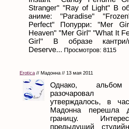
Stranger" "Ray of Light" В 
аниме: "Paradise" "Frozen
Perfect" Попурри: "Mer Gir
Heaven" "Mer Girl" "What It Fe
Girl" В образе кантри/в
Deserve...
Просмотров: 8115
Erotica
// Мадонна // 13 мая 2011
Однако, альбом 
разочаровал к
утверждалось, в час
Мадонна перешла д
границу. Интер
предыдущий студий