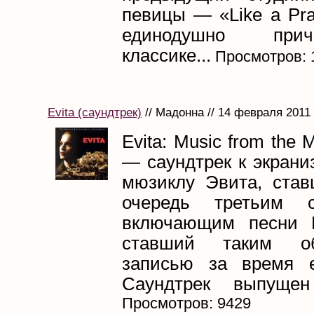
певицы — «Like a Pr
единодушно при
классике...
Просмотров: 
Evita (саундтрек)
// Мадонна // 14 февраля 2011
Evita: Music from the M
— саундтрек к экрани
мюзиклу Эвита, ста
очередь третьим са
включающим песни 
ставший таким о
записью за время е
Саундтрек выпущен
Просмотров: 9429