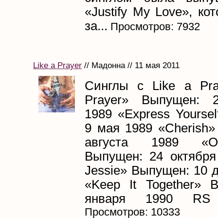
«Justify My Love», к
за...
Просмотров: 7932
Like a Prayer
// Мадонна // 11 мая 2011
Синглы с Like a Pra
Prayer» Выпущен: 
1989 «Express Yourse
9 мая 1989 «Cherish»
августа 1989 «O
Выпущен: 24 октября
Jessie» Выпущен: 10 
«Keep It Together» 
января 1990 RS П
Просмотров: 10333