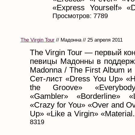
«Express Yourself» «D
Просмотров: 7789
The Virgin Tour
// Мадонна // 25 апреля 2011
The Virgin Tour — первый ко
певицы Мадонны в поддерж
Madonna / The First Album и L
Сет-лист «Dress You Up» «Ho
the Groove» «Everybod
«Gambler» «Borderline» «
«Crazy for You» «Over and O
Up» «Like a Virgin» «Material.
8319