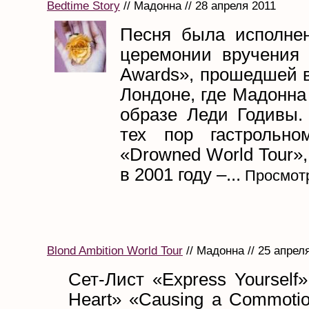
Bedtime Story
// Мадонна // 28 апреля 2011
Песня была исполне
церемонии вручения н
Awards», прошедшей в
Лондоне, где Мадонна
образе Леди Годивы.
тех пор гастрольн
«Drowned World Tour»
в 2001 году –...
Просмотр
Blond Ambition World Tour
// Мадонна // 25 апрел
Сет-Лист «Express Yourself
Heart» «Causing a Commoti