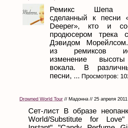
Ремикс Шепа Пе
сделанный к песни 
Deeper», кто и со
продюсером трека с
Дэвидом Морейлсом.
из ремиксов исп
изменение высоты
вокала. В различн
песни, ...
Просмотров: 10
Drowned World Tour
// Мадонна // 25 апреля 2011
Сет-лист В образе неопанк
World/Substitute for Love"
Instant" "Candy Perfume Gir