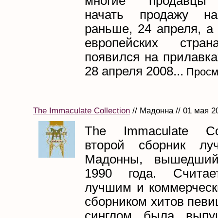
многие продавцы 
начать продажу н
раньше, 24 апреля, а
европейских стра
появился на прилавка
28 апреля 2008...
Просм
The Immaculate Collection
// Мадонна // 01 мая 2
The Immaculate Co
второй сборник лу
Мадонны, вышедши
1990 года. Счита
лучшим и коммерчес
сборником хитов певи
синглом была выпу