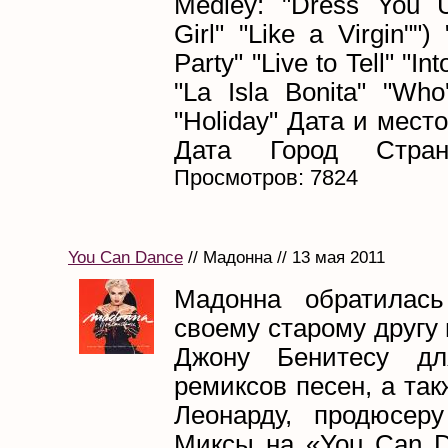
Medley: "Dress You U
Girl" "Like a Virgin"")
Party" "Live to Tell" "In
"La Isla Bonita" "Who
"Holiday" Дата и мест
Дата Город Стран
Просмотров: 7824
You Can Dance
// Мадонна // 13 мая 2011
Мадонна обратилас
своему старому другу
Джону Бенитесу дл
ремиксов песен, а так
Леонарду, продюсеру
Миксы на «You Can 