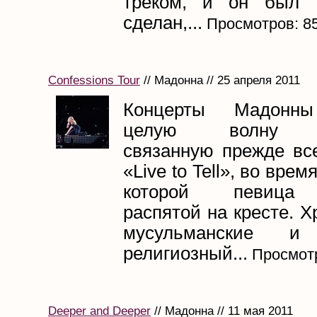
треком, и он был т
сделан,...
Просмотров: 8
Confessions Tour
// Мадонна // 25 апреля 2011
Концерты Мадонны
целую волну ск
связанную прежде все
«Live to Tell», во вре
которой певица 
распятой на кресте. Х
мусульманские и 
религиозный...
Просмотр
Deeper and Deeper
// Мадонна // 11 мая 2011