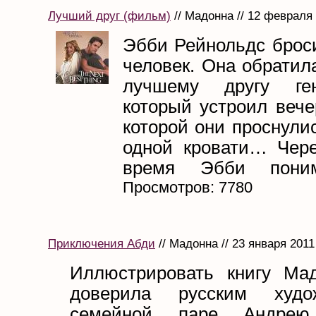
Лучший друг (фильм)
// Мадонна // 12 февраля
Эбби Рейнольдс бро
человек. Она обратил
лучшему другу ге
который устроил вече
которой они проснули
одной кровати… Чере
время Эбби понима
Просмотров: 7780
Приключения Абди
// Мадонна // 23 января 2011
Иллюстрировать книгу Ма
доверила русским худ
семейной паре Андре