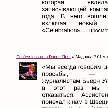
которая явля
записывающей компа
года. В него вошли
включая новый
«Сelebration»....
Просмот
Confessions on a Dance Floor
// Мадонна // 01 ма
«Мы всегда говорим „н
просьбы, — р
журналистам Бьёрн‎ У
в этот раз мы 
отказаться. Ассист
приехал к нам в Швец