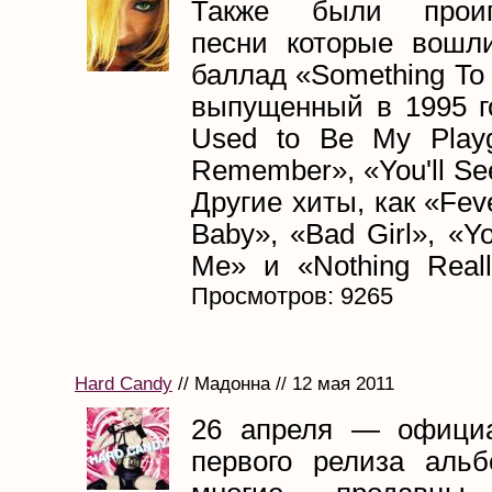
Также были проиг
песни которые вошл
баллад «Something To
выпущенный в 1995 г
Used to Be My Playgr
Remember», «You'll Se
Другие хиты, как «Fev
Baby», «Bad Girl», «Y
Me» и «Nothing Really
Просмотров: 9265
Hard Candy
// Мадонна // 12 мая 2011
26 апреля — официа
первого релиза альб