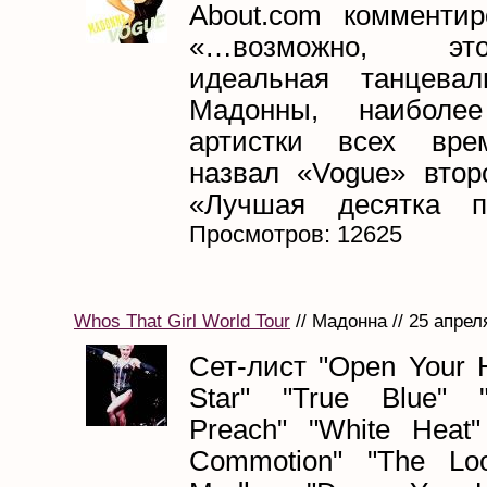
About.com комменти
«…возможно, э
идеальная танцевал
Мадонны, наиболе
артистки всех вр
назвал «Vogue» втор
«Лучшая десятка по
Просмотров: 12625
Whos That Girl World Tour
// Мадонна // 25 апрел
Сет-лист "Open Your H
Star" "True Blue" 
Preach" "White Heat"
Commotion" "The Lo