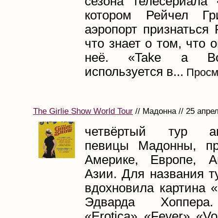
сезона телесериала 
котором Рейчел Г
аэропорт признаться 
что знает о том, что 
неё. «Take a B
используется в...
Просм
The Girlie Show World Tour
// Мадонна // 25 апре
четвёртый тур ам
певицы Мадонны, п
Америке, Европе, А
Азии. Для названия т
вдохновила картина «
Эдварда Хоппера.
«Erotica» «Fever» «V