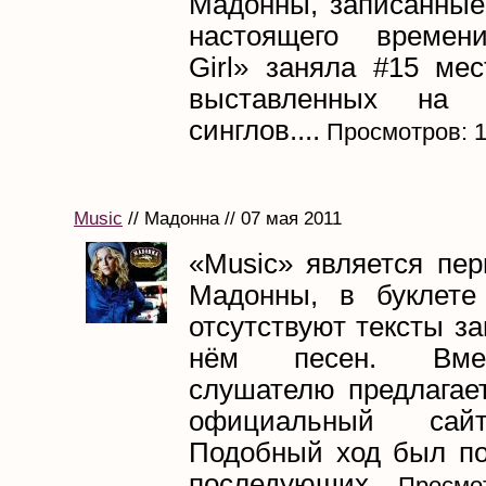
Мадонны, записанные
настоящего времени
Girl» заняла #15 мес
выставленных на г
синглов....
Просмотров: 
Music
// Мадонна // 07 мая 2011
«Music» является пе
Мадонны, в буклете
отсутствуют тексты з
нём песен. Вме
слушателю предлагает
официальный сай
Подобный ход был по
последующих...
Просмот