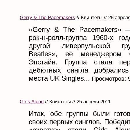
Gerry & The Pacemakers
// Квинтеты // 28 апрел
«Gerry & The Pacemakers» 
рок-н-ролл-группа 1960-х го
другой ливерпульской гр
Beatles», её менеджером
Эпстайн. Группа стала пе
дебютных сингла добрались
места UK Singles...
Просмотров: 
Girls Aloud
// Квинтеты // 25 апреля 2011
Итак, обе группы были гото
своих первых синглов. Победи
«схватке» стали Girls Alo