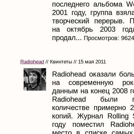
последнего альбома We
2001 году, группа взя
творческий перерыв. 
на октябрь 2003 года
продал...
Просмотров: 962
Radiohead
// Квинтеты // 15 мая 2011
Radiohead оказали бол
на современную рок
данным на конец 2008 
Radiohead были 
количестве примерно 
копий. Журнал Rolling
году поместил Radioh
место в списке самых.