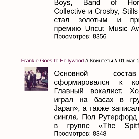
Boys, Band of Hors
Collective и Crosby, Stil
стал золотым и при
премию Uncut Music Aw
Просмотров: 8356
Frankie Goes to Hollywood
// Квинтеты // 01 мая 
Основной соста
сформировался к ко
Главный вокалист, Хо
играл на басах в гру
Japan», а также записа
сингла. Пол Рутерфорд
в группе «The Spitfi
Просмотров: 8348