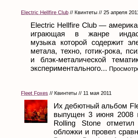
Electric Hellfire Club
// Квинтеты // 25 апреля 201
Electric Hellfire Club — америк
играющая в жанре индаст
музыка которой содержит эл
метала, техно, готик-рока, пс
и блэк-металической темати
экспериментального...
Просмотро
Fleet Foxes
// Квинтеты // 11 мая 2011
Их дебютный альбом Fl
выпущен 3 июня 2008 
Rolling Stone отмети
обложки и провел срав