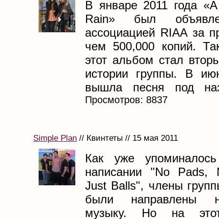
В январе 2011 года «A
Rain» был объявл
ассоциацией RIAA за п
чем 500,000 копий. Та
этот альбом стал втор
истории группы. В ию
вышла песня под назв
Просмотров: 8837
Simple Plan
// Квинтеты // 15 мая 2011
Как уже упоминалось
написании "No Pads, N
Just Balls", члены груп
были направлены н
музыку. Но на это