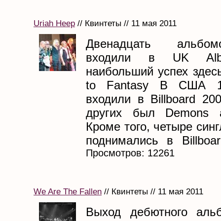
Uriah Heep
// Квинтеты // 11 мая 2011
Двенадцать альбо
входили в UK Alb
наибольший успех здес
to Fantasy В США 1
входили в Billboard 20
других был Demons a
Кроме того, четыре синг
поднимались в Billboar
Просмотров: 12261
We Are The Fallen
// Квинтеты // 11 мая 2011
Выход дебютного альб