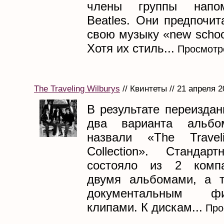
члены группы напо
Beatles. Они предпочи
свою музыку «new schoo
Хотя их стиль...
Просмотро
The Traveling Wilburys
// Квинтеты // 21 апреля 2
В результате переизда
два варианта альбо
назвали «The Traveli
Collection». Стандар
состояло из 2 компа
двумя альбомами, а 
документальным 
клипами. К дискам...
Про