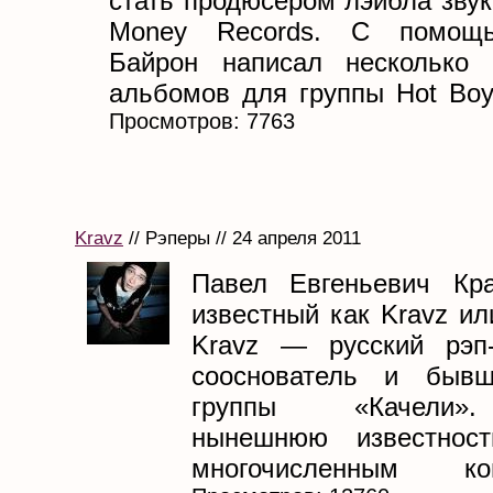
стать продюсером лэйбла зву
Money Records. С помощь
Байрон написал несколько 
альбомов для группы Hot Boys
Просмотров: 7763
Kravz
// Рэперы // 24 апреля 2011
Павел Евгеньевич Кра
известный как Kravz ил
Kravz — русский рэп-
сооснователь и бывш
группы «Качели»
нынешнюю известност
многочисленным комп