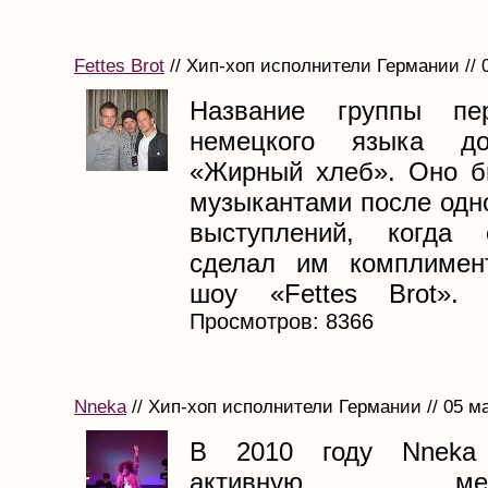
Fettes Brot
// Хип-хоп исполнители Германии // 
Название группы пе
немецкого языка до
«Жирный хлеб». Оно б
музыкантами после одн
выступлений, когда
сделал им комплимент
шоу «Fettes Brot». Н
Просмотров: 8366
Nneka
// Хип-хоп исполнители Германии // 05 м
В 2010 году Nneka 
активную между