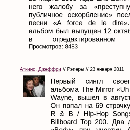
него жалобу за «преступн
публичное оскорбление» пос
песни «A force de le dire»
альбом был выпущен 12 октяб
в отредактированном ва
Просмотров: 8483
Аткинс, Джеффри
// Рэперы // 23 января 2011
Первый сингл своег
альбома The Mirror «Uh-
Wayne, вышел в август
Он попал на 69 строчку 
R & B / Hip-Hop Song
Billboard Top 200. Два 
«Body» при участии A