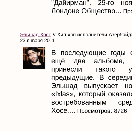
"Дайирман". 29-го но
Лондоне Общество...
Про
Эльшад Хосе
// Хип-хоп исполнители Азербайдж
23 января 2011
В последующие годы о
ещё два альбома, 
принесли такого у
предыдущие. В середи
Эльшад выпускает н
«Ixlas», который оказа
востребованным сре
Хосе....
Просмотров: 8726