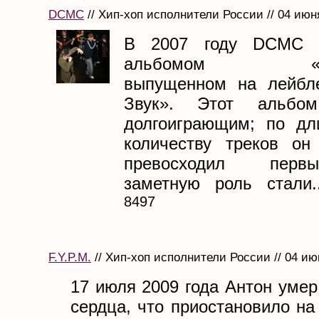
DCMC
// Хип-хоп исполнители России // 04 июн
В 2007 году DCMC в
альбомом «Ман
выпущенном на лейбл
Звук». Этот альб
долгоиграющим; по дл
количеству треков он
превосходил перв
заметную роль стали..
8497
F.Y.P.M.
// Хип-хоп исполнители России // 04 ию
17 июля 2009 года Антон умер
сердца, что приостановило н