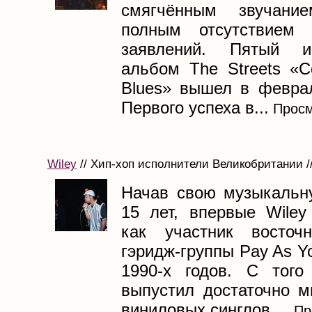
смягчённым звучани
полным отсутствием п
заявлений. Пятый и
альбом The Streets «C
Blues» вышел в феврал
Первого успеха в...
Просм
Wiley
// Хип-хоп исполнители Великобритании //
Начав свою музыкальн
15 лет, впервые Wiley
как участник восточн
гэридж-группы Pay As Y
1990-х годов. С того
выпустил достаточно м
виниловых синглов,...
Пр