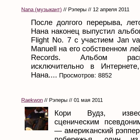
Nana (музыкант)
// Рэперы // 12 апреля 2011
После долгого перерыва, лет
Нана наконец выпустил альбом
Flight No. 7 с участием Jan va
Manuell на его собственном л
Records. Альбом распр
исключительно в Интернете
Нана....
Просмотров: 8852
Raekwon
// Рэперы // 01 мая 2011
Кори Вудз, изве
сценическим псевдони
— американский рэппер
побережья, один из