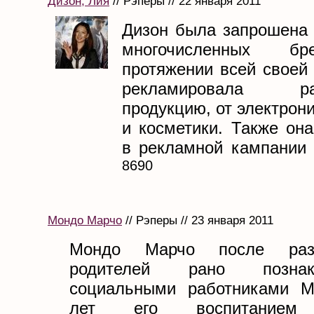
Дизон, Лия
// Рэперы // 22 января 2011
Дизон была запрошена
многочисленных б
протяжении всей своей
рекламировала раз
продукцию, от электрони
и косметики. Также он
в рекламной кампании .
8690
Мондо Марчо
// Рэперы // 23 января 2011
Мондо Марчо после раз
родителей рано позна
социальными работниками М
лет его воспитанием 