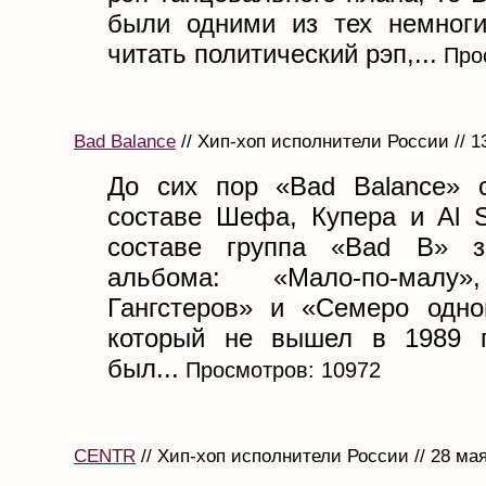
были одними из тех немноги
читать политический рэп,...
Прос
Bad Balance
// Хип-хоп исполнители России // 1
До сих пор «Bad Balance» 
составе Шефа, Купера и Al S
составе группа «Bad B» з
альбома: «Мало-по-малу»
Гангстеров» и «Семеро одно
который не вышел в 1989 г
был...
Просмотров: 10972
CENTR
// Хип-хоп исполнители России // 28 ма