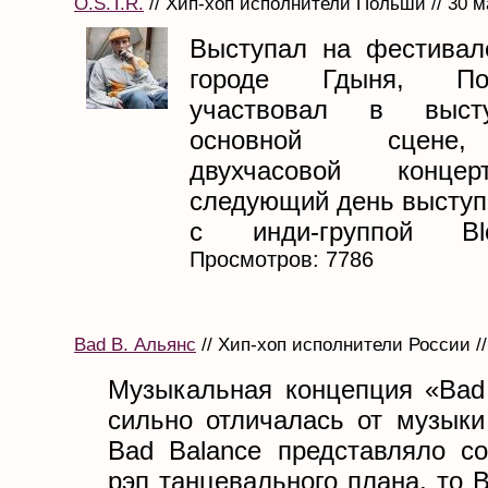
O.S.T.R.
// Хип-хоп исполнители Польши // 30 м
Выступал на фестивал
городе Гдыня, По
участвовал в выст
основной сцене
двухчасовой конц
следующий день выступ
с инди-группой Blo
Просмотров: 7786
Bad B. Альянс
// Хип-хоп исполнители России //
Музыкальная концепция «Bad
сильно отличалась от музыки
Bad Balance представляло со
рэп танцевального плана, то 