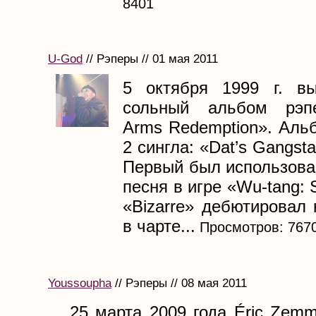
8401
U-God
// Рэперы // 01 мая 2011
5 октября 1999 г. в
сольный альбом рэп
Arms Redemption». Аль
2 сингла: «Dat’s Gangsta
Первый был использова
песня в игре «Wu-tang: S
«Bizarre» дебютировал 
в чарте...
Просмотров: 767
Youssoupha
// Рэперы // 08 мая 2011
25 марта 2009 года Éric Zem