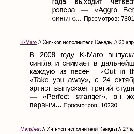
года выходит четвё
рэпера — «Aggro Berl
сингл с...
Просмотров: 780
K-Maro
// Хип-хоп исполнители Канады // 28 апр
В 2008 году K-Maro выпуск
сингла и снимает в дальней
каждую из песен - «Out in th
«Take you away», а 24 октяб
артист выпускает третий сту
— «Perfect stranger», он ж
первым...
Просмотров: 10230
Manafest
// Хип-хоп исполнители Канады // 27 а