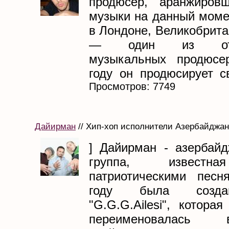
продюсер, аранжиров
музыки на данный моме
в Лондоне, Великобритан
— один из отеч
музыкальных продюсе
году он продюсирует с
Просмотров: 7749
Дайирман
// Хип-хоп исполнители Азербайджана
] Дайирман - азербайд
группа, известн
патриотическими песн
году была созда
"G.G.G.Аіlesi", котора
переименовалась