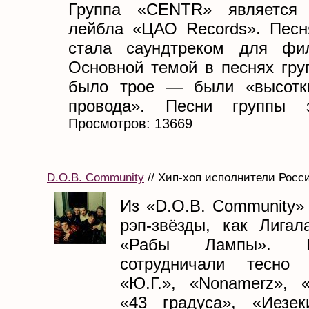
Группа «CENTR» является 
лейбла «ЦАО Records». Пес
стала саундтреком для ф
Основной темой в песнях гру
было трое — были «высотки
провода». Песни группы за
Просмотров: 13669
D.O.B. Community
// Хип-хоп исполнители Росси
Из «D.O.B. Community»
рэп-звёзды, как Лигал
«Рабы Лампы». DO
сотрудничали тесно
«Ю.Г.», «Nonamerz», «
«43 градуса», «Иезек