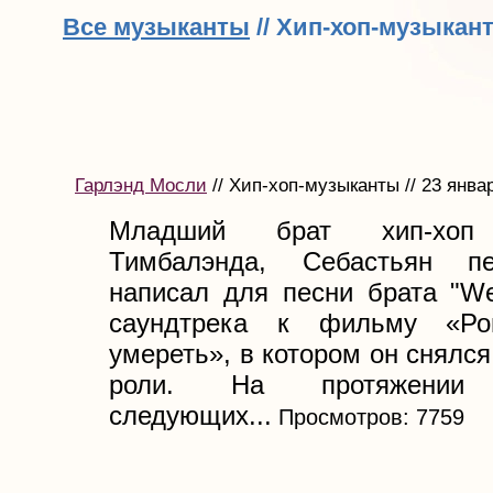
Все музыканты
// Хип-хоп-музыкан
Гарлэнд Мосли
// Хип-хоп-музыканты // 23 янва
Младший брат хип-хоп
Тимбалэнда, Себастьян п
написал для песни брата "We 
саундтрека к фильму «Ро
умереть», в котором он снялс
роли. На протяжении 
следующих...
Просмотров: 7759