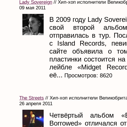
Lady Sovereign
// Хип-хоп исполнители Великобр
09 мая 2011
В 2009 году Lady Sovere
свой второй альбо
отправилась в тур. По
с Island Records, пев
сайте объявила о том
пластинки состоится н
лейбле «Midget Recor
её...
Просмотров: 8620
The Streets
// Хип-хоп исполнители Великобрита
26 апреля 2011
Четвёртый альбом «Ev
Borrowed» отличался о