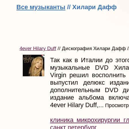
Все музыканты
// Хилари Дафф
4ever Hilary Duff
// Дискография Хилари Дафф //
Так как в Италии до это
музыкальные DVD Хила
Virgin решил восполнить
выпустил делюкс издан
дополнительным DVD ди
издание альбома включ
4ever Hilary Duff,...
Просмотр
клиника микрохирургии г
санкт петербург