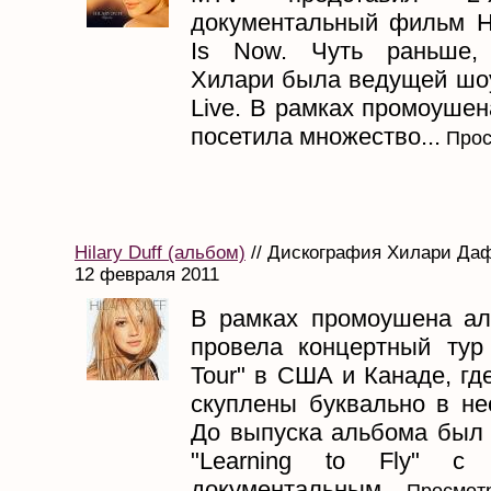
документальный фильм Hil
Is Now. Чуть раньше, 
Хилари была ведущей шоу
Live. В рамках промоуше
посетила множество...
Прос
Hilary Duff (альбом)
// Дискография Хилари Даф
12 февраля 2011
В рамках промоушена а
провела концертный тур
Tour" в США и Канаде, г
скуплены буквально в не
До выпуска альбома бы
"Learning to Fly" с 
документальным...
Просмотр