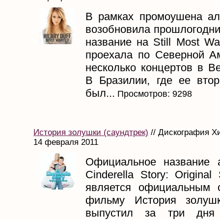
В рамках промоушена а
возобновила прошлогодни
название на Still Most Wa
проехала по Северной А
несколько концертов в В
В Бразилии, где ее вто
был...
Просмотров: 9298
История золушки (саундтрек)
// Дискография Х
14 февраля 2011
Официальное название
Cinderella Story: Original
является официальным 
фильму История золушк
выпустил за три дня