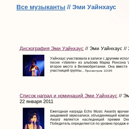
Все музыканты
// Эми Уайнхаус
Дискография Эми Уайнхаус
// Эми Уайнхаус // 
Уайнхаус участвовала в записи с другими испо
песне «Valerie» из альбома Марка Ронсона V
второе место в Великобритании. Она вместе
участницей группы...
Просмотров: 10195
Список наград и номинаций Эми Уайнхаус
// Э
22 января 2011
Ежегодная награда Echo Music Awards вручае
академией звукозаписи, объединяющей компан
Award является наследницей премии Deutsc
Победитель определяется по уровню продаж его