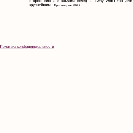
второго сингла с альбома вслед за «Why Won’t You Give
крупнейшим...
Просмотров: 8627
Политика конфиденциальности