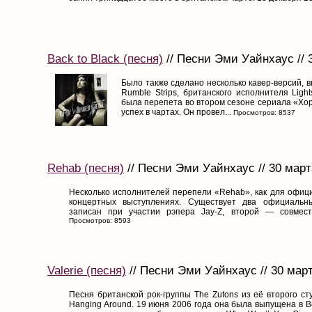
Back to Black (песня)
// Песни Эми Уайнхаус // 
Было также сделано несколько кавер-версий, 
Rumble Strips, британского исполнителя Ligh
была перепета во втором сезоне сериала «Хо
успех в чартах. Он провел...
Просмотров: 8537
Rehab (песня)
// Песни Эми Уайнхаус // 30 март
Несколько исполнителей перепели «Rehab», как для офици
концертных выступлениях. Существует два официальн
записан при участии рэпера Jay-Z, второй — совместн
Просмотров: 8593
Valerie (песня)
// Песни Эми Уайнхаус // 30 мар
Песня британской рок-группы The Zutons из её второго ст
Hanging Around. 19 июня 2006 года она была выпущена в В