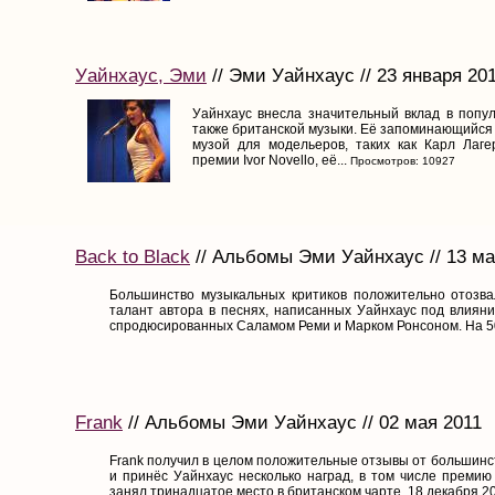
Уайнхаус, Эми
// Эми Уайнхаус // 23 января 20
Уайнхаус внесла значительный вклад в попул
также британской музыки. Её запоминающийся 
музой для модельеров, таких как Карл Лаг
премии Ivor Novello, её...
Просмотров: 10927
Back to Black
// Альбомы Эми Уайнхаус // 13 ма
Большинство музыкальных критиков положительно отозва
талант автора в песнях, написанных Уайнхаус под влияни
спродюсированных Саламом Реми и Марком Ронсоном. На 50
Frank
// Альбомы Эми Уайнхаус // 02 мая 2011
Frank получил в целом положительные отзывы от большинс
и принёс Уайнхаус несколько наград, в том числе преми
занял тринадцатое место в британском чарте. 18 декабря 200