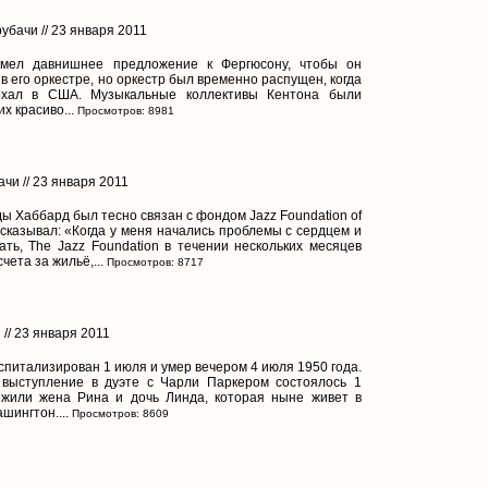
убачи // 23 января 2011
мел давнишнее предложение к Фергюсону, чтобы он
в его оркестре, но оркестр был временно распущен, когда
ехал в США. Музыкальные коллективы Кентона были
х красиво...
Просмотров: 8981
чи // 23 января 2011
ды Хаббард был тесно связан с фондом Jazz Foundation of
ссказывал: «Когда у меня начались проблемы с сердцем и
ать, The Jazz Foundation в течении нескольких месяцев
чета за жильё,...
Просмотров: 8717
 // 23 января 2011
спитализирован 1 июля и умер вечером 4 июля 1950 года.
 выступление в дуэте с Чарли Паркером состоялось 1
ежили жена Рина и дочь Линда, которая ныне живет в
шингтон....
Просмотров: 8609