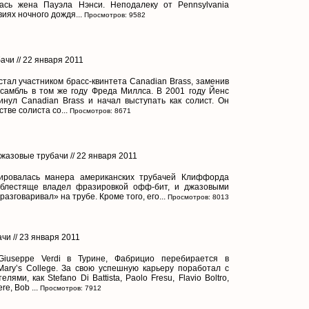
ась жена Пауэла Нэнси. Неподалеку от Pennsylvania
виях ночного дождя...
Просмотров: 9582
ачи // 22 января 2011
 стал участником брасс-квинтета Canadian Brass, заменив
самбль в том же году Фреда Миллса. В 2001 году Йенс
нул Canadian Brass и начал выступать как солист. Он
стве солиста со...
Просмотров: 8671
Джазовые трубачи // 22 января 2011
ировалась манера американских трубачей Клиффорда
блестяще владел фразировкой офф-бит, и джазовыми
азговаривал» на трубе. Кроме того, его...
Просмотров: 8013
чи // 23 января 2011
iuseppe Verdi в Турине, Фабрицио перебирается в
Mary’s College. За свою успешную карьеру поработал с
ми, как Stefano Di Battista, Paolo Fresu, Flavio Boltro,
e, Bob ...
Просмотров: 7912