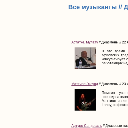
Все музыканты
// 
Астатке, Мулату
// Джазмены // 22
В это время 
эфиопских тра
консультирует 
работающих над
Маттиас Эклунд
// Джазмены // 23
Помимо учас
преподавателе
Маттиас являе
Laney, эффектов
Артуро Сандоваль
// Джазовые пиа