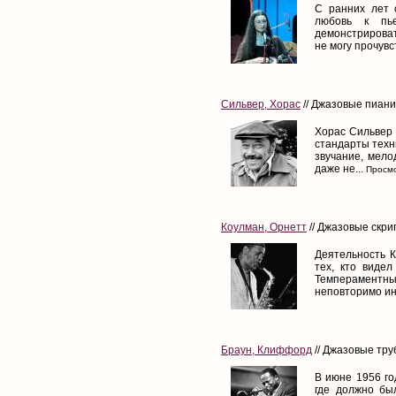
С ранних лет 
любовь к пь
демонстрироват
не могу прочувс
Сильвер, Хорас
// Джазовые пиани
Хорас Сильвер 
стандарты техн
звучание, мело
даже не...
Просмо
Коулман, Орнетт
// Джазовые скрип
Деятельность 
тех, кто видел
Темперамент
неповторимо ин
Браун, Клиффорд
// Джазовые труб
В июне 1956 го
где должно бы