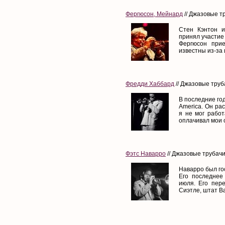
Фергюсон, Мейнард
// Джазовые тр
Стен Кэнтон и
принял участие 
Фергюсон при
известны из-за и
Фредди Хаббард
// Джазовые труба
В последние го
America. Он ра
я не мог работ
оплачивал мои с
Фэтс Наварро
// Джазовые трубачи
Наварро был го
Его последнее
июля. Его пер
Сиэтле, штат Ва