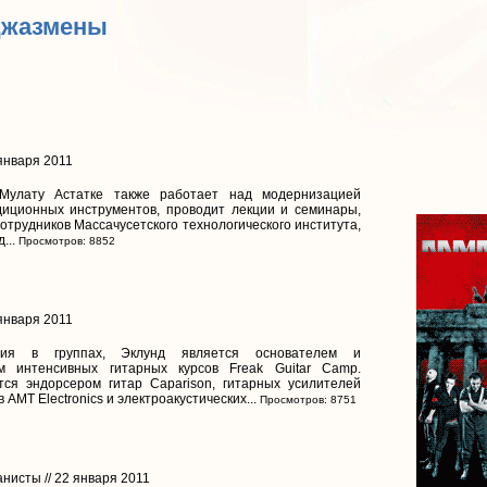
Джазмены
 января 2011
Мулату Астатке также работает над модернизацией
диционных инструментов, проводит лекции и семинары,
сотрудников Массачусетского технологического института,
...
Просмотров: 8852
 января 2011
тия в группах, Эклунд является основателем и
м интенсивных гитарных курсов Freak Guitar Camp.
тся эндорсером гитар Caparison, гитарных усилителей
 AMT Electronics и электроакустических...
Просмотров: 8751
нисты // 22 января 2011