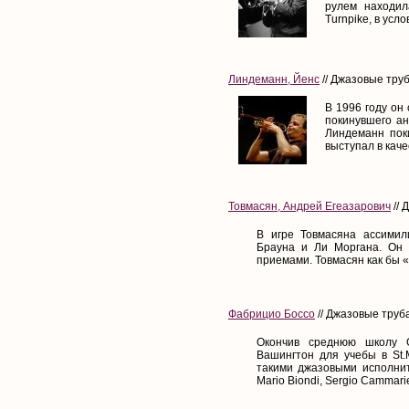
рулем находил
Turnpike, в усло
Линдеманн, Йенс
// Джазовые труб
В 1996 году он
покинувшего ан
Линдеманн поки
выступал в каче
Товмасян, Андрей Егеазарович
// 
В игре Товмасяна ассимил
Брауна и Ли Моргана. Он 
приемами. Товмасян как бы «р
Фабрицио Боссо
// Джазовые труба
Окончив среднюю школу G
Вашингтон для учебы в St.
такими джазовыми исполнителя
Mario Biondi, Sergio Cammarier