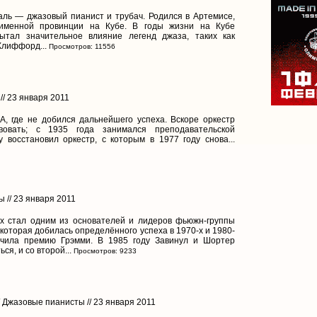
ль — джазовый пианист и трубач. Родился в Артемисе,
именной провинции на Кубе. В годы жизни на Кубе
ытал значительное влияние легенд джаза, таких как
Клиффорд...
Просмотров: 11556
// 23 января 2011
А, где не добился дальнейшего успеха. Вскоре оркестр
вовать; с 1935 года занимался преподавательской
 восстановил оркестр, с которым в 1977 году снова...
 // 23 января 2011
-х стал одним из основателей и лидеров фьюжн-группы
 которая добилась определённого успеха в 1970-х и 1980-
учила премию Грэмми. В 1985 году Завинул и Шортер
ся, и со второй...
Просмотров: 9233
/ Джазовые пианисты // 23 января 2011