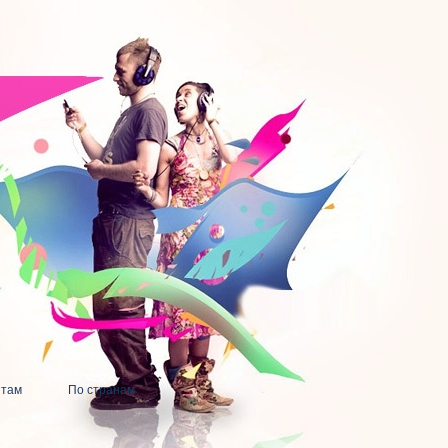
нтам
По странам