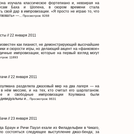
она изучала классическое фортепиано и, невзирая на
есам Баха и Шопена, в скором времени стала
ь свой дар в импровизации. «Я просто не играю то, что
твовать» —...
Просмотров: 9268
сты // 22 января 2011
известен как пианист, не демонстрирующий высочайшие
ики и скорости игры, но делающий акцент на «фанковое»
дичные импровизации, которые на первый взгляд могут
тров: 11893
ачи // 22 января 2011
Коулмана разделила джазовый мир на два лагеря — на
 в нём мессию, и на тех, кто считал его шарлатаном.
ные и свободные импровизации Коулмана были
дивидуальны и...
Просмотров: 8631
ачи // 23 января 2011
да Браун и Ричи Пауэл ехали из Филадельфии в Чикаго,
ло состояться следующее выступление джаз-бенда; за