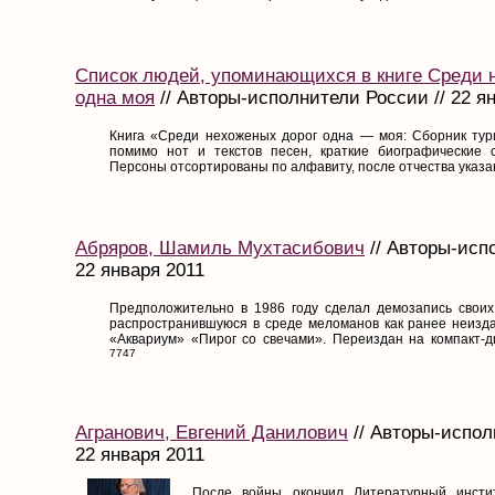
Список людей, упоминающихся в книге Среди 
одна моя
// Авторы-исполнители России // 22 я
Книга «Среди нехоженых дорог одна — моя: Сборник тури
помимо нот и текстов песен, краткие биографические 
Персоны отсортированы по алфавиту, после отчества указан
Абряров, Шамиль Мухтасибович
// Авторы-исп
22 января 2011
Предположительно в 1986 году сделал демозапись своих
распространившуюся в среде меломанов как ранее неизд
«Аквариум» «Пирог со свечами». Переиздан на компакт-дис
7747
Агранович, Евгений Данилович
// Авторы-испол
22 января 2011
После войны окончил Литературный инстит