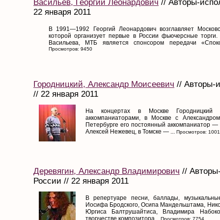
Васильев, Георгий Леонардович
// Авторы-испо
22 января 2011
В 1991—1992 Георгий Леонардович возглавляет Московс
которой организует первые в России фьючерсные торги.
Васильева, МТБ является спонсором передачи «Споко
Просмотров: 9450
Городницкий, Александр Моисеевич
// Авторы-
// 22 января 2011
На концертах в Москве Городницкий 
аккомпаниаторами, в Москве с Александром
Петербурге его постоянный аккомпаниатор — 
Алексей Нежевец, в Томске — ...
Просмотров: 100
Деревягин, Александр Владимирович
// Авторы
России // 22 января 2011
В репертуаре песни, баллады, музыкальн
Иосифа Бродского, Осипа Мандельштама, Никол
Юргиса Балтрушайтиса, Владимира Набоко
творчестве композитора...
Просмотров: 7754