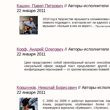
Кашин, Павел Петрович
// Авторы-исполнители 
22 января 2011
2010 год в творчестве музыканта ознаменован
немного подождет», в котором нет ни единого э
музыкант «больше в них не верит»....
Просмотров
Корф, Андрей Олегович
// Авторы-исполнители 
22 января 2011
Цикл представляет собой своеобразный каталог способов
сексуальной сфере: каждый текст предъявляет другой с
конфигурацию персонажей — от группки московских бомжей д
Коршунов, Николай Борисович
// Авторы-испол
22 января 2011
С 2000 по 2009 гг. работал журналистом, пе
языка, редактором, опубликовал более 2
переводов в журналах «Бумеранг», «Хулиган»,