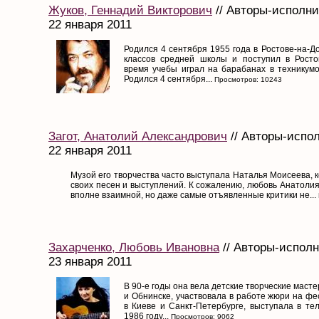
Жуков, Геннадий Викторович
// Авторы-исполни
22 января 2011
Родился 4 сентября 1955 года в Ростове-на-До
классов средней школы и поступил в Росто
время учебы играл на барабанах в техникумо
Родился 4 сентября...
Просмотров: 10243
Загот, Анатолий Александрович
// Авторы-испол
22 января 2011
Музой его творчества часто выступала Наталья Моисеева, 
своих песен и выступлений. К сожалению, любовь Анатоли
вполне взаимной, но даже самые отъявленные критики не...
Захарченко, Любовь Ивановна
// Авторы-исполн
23 января 2011
В 90-е годы она вела детские творческие маст
и Обнинске, участвовала в работе жюри на фе
в Киеве и Санкт-Петербурге, выступала в те
1986 году...
Просмотров: 9062