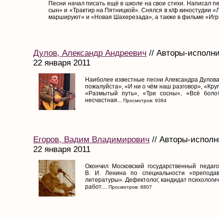
Песни начал писать ещё в школе на свои стихи. Написал 
сын» и «Трактир на Пятницкой». Снялся в х/ф киностудии 
маршируют» и «Новая Шахерезада», а также в фильме «Игра 
Дулов, Александр Андреевич
// Авторы-исполни
22 января 2011
Наиболее известные песни Александра Дулова
пожалуйста», «И ни о чём наш разговор», «Кру
«Размытый путь», «Три сосны», «Всё болот
несчастная...
Просмотров: 9384
Егоров, Вадим Владимирович
// Авторы-исполн
22 января 2011
Окончил Московский государственный педаго
В. И. Ленина по специальности «преподав
литературы». Дефектолог, кандидат психологич
работ....
Просмотров: 8807