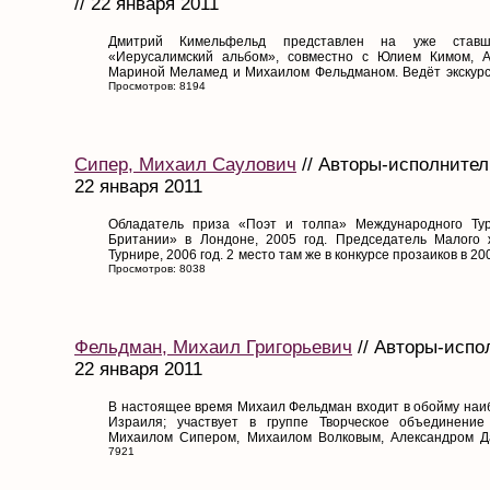
// 22 января 2011
Дмитрий Кимельфельд представлен на уже ставш
«Иерусалимский альбом», совместно с Юлием Кимом, А
Мариной Меламед и Михаилом Фельдманом. Ведёт экскурсии
Просмотров: 8194
Сипер, Михаил Саулович
// Авторы-исполнител
22 января 2011
Обладатель приза «Поэт и толпа» Международного Ту
Британии» в Лондоне, 2005 год. Председатель Малого
Турнире, 2006 год. 2 место там же в конкурсе прозаиков в 200
Просмотров: 8038
Фельдман, Михаил Григорьевич
// Авторы-испо
22 января 2011
В настоящее время Михаил Фельдман входит в обойму наи
Израиля; участвует в группе Творческое объединени
Михаилом Сипером, Михаилом Волковым, Александром Да
7921