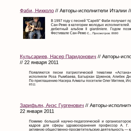
Фаби, Никколо
// Авторы-исполнители Италии //
В 1997 году с песней "Capelli" Фаби получает 
Сан-Ремо в категории молодых исполнителей. 
дебютный альбом Il giardiniere. Годом поз
Фестивале Сан-Ремо с...
Просмотров: 8680
Кульсариев, Насер Паридонович
// Авторы-исп
// 22 января 2011
Появляются песни патриотической тематики «Астана»
исполняли Роза Рымбаева, Батырхан Шукенов, Алибек Дни
По приглашению Насера Алматы посетили Олег Митяев, Игор
8511
Зарифьян, Анэс Гургенович
// Авторы-исполните
22 января 2011
Помимо большой научно-педагогической и организаторск
кадров для сферы здравоохранения профессор А. Г.
активную общественно-просветительскую деятельность — ка