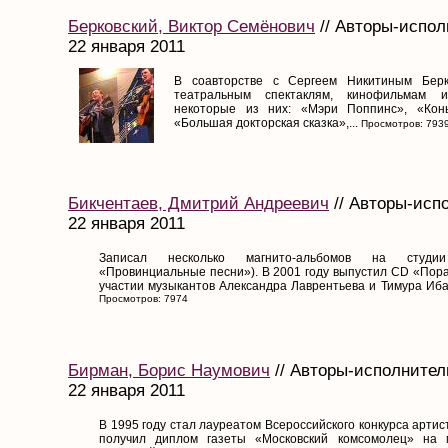
Берковский, Виктор Семёнович
// Авторы-испол
22 января 2011
В соавторстве с Сергеем Никитиным Берк
театральным спектаклям, кинофильмам и
некоторые из них: «Мэри Поппинс», «Конь
«Большая докторская сказка»,...
Просмотров: 793
Бикчентаев, Дмитрий Андреевич
// Авторы-испо
22 января 2011
Записал несколько магнито-альбомов на студии
«Провинциальные песни»). В 2001 году выпустил CD «Пор
участии музыкантов Александра Лаврентьева и Тимура Ибат
Просмотров: 7974
Бирман, Борис Наумович
// Авторы-исполнител
22 января 2011
В 1995 году стал лауреатом Всероссийского конкурса артист
получил диплом газеты «Московский комсомолец» на 