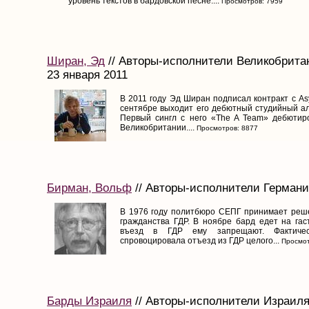
уровень текстов в бардовской песне....
Просмотров: 7959
Ширан, Эд
// Авторы-исполнители Великобритан
23 января 2011
В 2011 году Эд Ширан подписал контракт с Asyl
сентябре выходит его дебютный студийный ал
Первый сингл с него «The A Team» дебютир
Великобритании....
Просмотров: 8877
Бирман, Вольф
// Авторы-исполнители Германии
В 1976 году политбюро СЕПГ принимает реш
гражданства ГДР. В ноябре бард едет на гас
въезд в ГДР ему запрещают. Фактиче
спровоцировала отъезд из ГДР целого...
Просмот
Барды Израиля
// Авторы-исполнители Израиля 