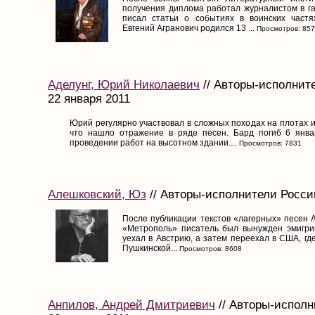
получения диплома работал журналистом в 
писал статьи о событиях в воинских частя
Евгений Агранович родился 13 ...
Просмотров: 85
Аделунг, Юрий Николаевич
// Авторы-исполните
22 января 2011
Юрий регулярно участвовал в сложных походах на плотах 
что нашло отражение в ряде песен. Бард погиб 6 янва
проведении работ на высотном здании....
Просмотров: 7831
Алешковский, Юз
// Авторы-исполнители России
После публикации текстов «лагерных» песен 
«Метрополь» писатель был вынужден эмигри
уехал в Австрию, а затем переехал в США, гд
Пушкинской...
Просмотров: 8608
Анпилов, Андрей Дмитриевич
// Авторы-исполн