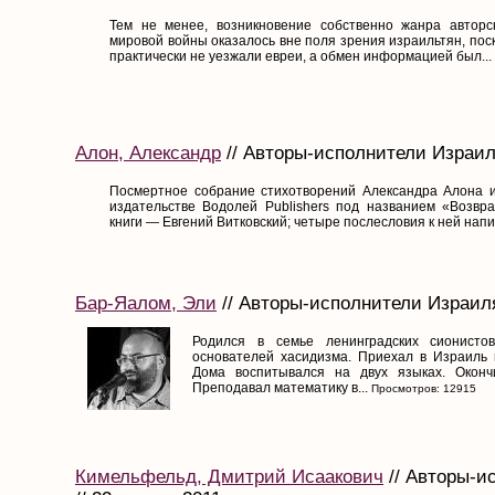
Тем не менее, возникновение собственно жанра авторс
мировой войны оказалось вне поля зрения израильтян, пос
практически не уезжали евреи, а обмен информацией был...
Алон, Александр
// Авторы-исполнители Израиля
Посмертное собрание стихотворений Александра Алона и
издательстве Водолей Publishers под названием «Возвра
книги — Евгений Витковский; четыре послесловия к ней напис
Бар-Яалом, Эли
// Авторы-исполнители Израиля
Родился в семье ленинградских сионисто
основателей хасидизма. Приехал в Израиль 
Дома воспитывался на двух языках. Оконч
Преподавал математику в...
Просмотров: 12915
Кимельфельд, Дмитрий Исаакович
// Авторы-и