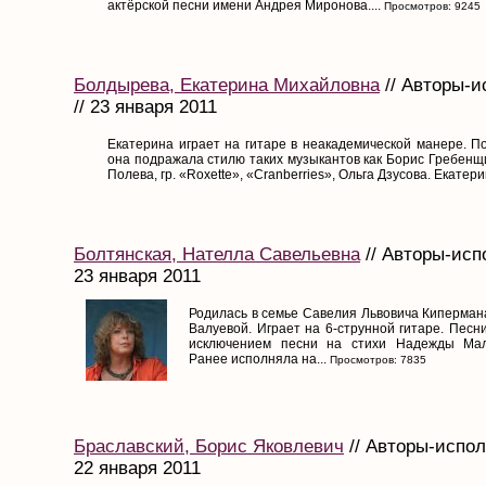
актёрской песни имени Андрея Миронова....
Просмотров: 9245
Болдырева, Екатерина Михайловна
// Авторы-и
// 23 января 2011
Екатерина играет на гитаре в неакадемической манере. П
она подражала стилю таких музыкантов как Борис Гребенщи
Полева, гр. «Roxette», «Cranberries», Ольга Дзусова. Екатерин
Болтянская, Нателла Савельевна
// Авторы-исп
23 января 2011
Родилась в семье Савелия Львовича Киперман
Валуевой. Играет на 6-струнной гитаре. Песн
исключением песни на стихи Надежды Мал
Ранее исполняла на...
Просмотров: 7835
Браславский, Борис Яковлевич
// Авторы-испол
22 января 2011